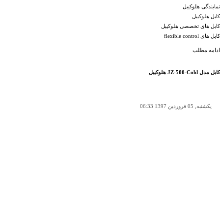
نمایندگی هلوکیبل
کابل هلوکیبل
کابل های تخصصی هلوکیبل
کابل های flexible control
ادامه مطلب
کابل مدل JZ-500-Cold هلوکیبل
یکشنبه, 05 فروردين 1397 06:33