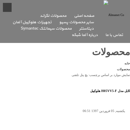
صفحه اصلی
محصولات لگراند
سایر محصولات پسیو
تجهیزات هلوکیبل آلمان
دیتاسنتر
محصولات سیمانتک Symantec
تماس با ما
درباره آلما شبکه
محصولات
خانه
محصولات
نمایش موارد بر اساس برچسب: پچ پنل تلفنی
کابل مدل H05VV5-F هلوکیبل
یکشنبه, 05 فروردين 1397 06:51