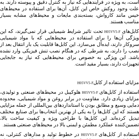
است، به ویژه در فرآیندهایی که نیاز به کنترل دقیق و پیوسته دارند. به
علت وجود روکش خاص این کابل، آن‌ها برای استفاده در محیط‌های
خیس مانند کارواش، بسته‌بندی مایعات و محیط‌های مشابه بسیار
مناسب هستند
.
ابل‌های
تحت تاثیر شرایط شیمیایی قرار نمی‌گیرند، که این
H05VV5-F
ویژگی آن‌ها را برای استفاده در محیط‌هایی که با مواد شیمیایی
سروکار دارند، ایده‌آل می‌سازد. این کابل‌ها قابلیت یک بار انتقال بعد از
نصب را دارند، به شرطی که در هنگام نصب تنش فیزیکی وارد نشده
باشد. این ویژگی به خصوص برای محیط‌هایی که نیاز به جابجایی
تجهیزات دارند، بسیار مفید است
.
مزایای استفاده از کابل
H05VV5-F
ستفاده از کابل‌های
هلوکیبل در محیط‌های صنعتی و تولیدی،
H05VV5-F
مزایای زیادی دارد. مقاومت در برابر روغن و مواد شیمیایی، محدوده
دمایی وسیع و مطابق بودن با استانداردهای بین‌المللی از جمله مزایایی
هستند که این کابل‌ها را به یکی از بهترین انتخاب‌ها برای صنایع مختلف
تبدیل کرده‌اند. این کابل‌ها با طراحی ویژه و کیفیت ساخت بالا،
تضمین‌کننده عملکرد مطمئن و ایمنی بالا در محیط‌های صنعتی هستند
.
ستفاده از کابل‌های
در خطوط تولید و مدارهای کنترلی، نه
H05VV5-F