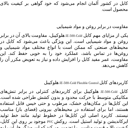
کابل در کشور آلمان انجام می‌شود که خود گواهی بر کیفیت بالای
محصول است
.
مقاومت در برابر روغن و مواد شیمیایی
کی از مزایای مهم کابل
هلوکیبل، مقاومت بالای آن در برابر
JZ-500-Cold
روغن و مواد شیمیایی است. این ویژگی باعث می‌شود که کابل در
محیط‌های صنعتی که ممکن است با انواع مختلف مواد شیمیایی و
روغن‌ها در تماس باشد، عملکرد خود را به خوبی حفظ کند. این
مقاومت، عمر مفید کابل را افزایش داده و نیاز به تعویض مکرر آن را
کاهش می‌دهد
.
کاربردهای کابل
هلوکیبل
JZ-500-Cold Flexible Control
کابل
هلوکیبل برای کاربردهای کنترلی در برابر تنش‌های
JZ-500-Cold
مکانیکی متوسط با حرکت محدود و بدون کشش طراحی شده است.
این کابل‌ها در مکان‌های خشک، مرطوب و حتی خیس قابل استفاده
هستند، اما برای استفاده در محیط‌های بیرونی (فضای باز) مناسب
نیستند. کاربرد اصلی این کابل‌ها در خطوط تولید مانند خط تولید
یرکاندیشن و تولید استیل است. روکش
موجود بر روی این کابل،
PVC
کیفیت بالا و قیمت مناسبی را تضمین می‌کند که این ویژگی‌ها، آن را به