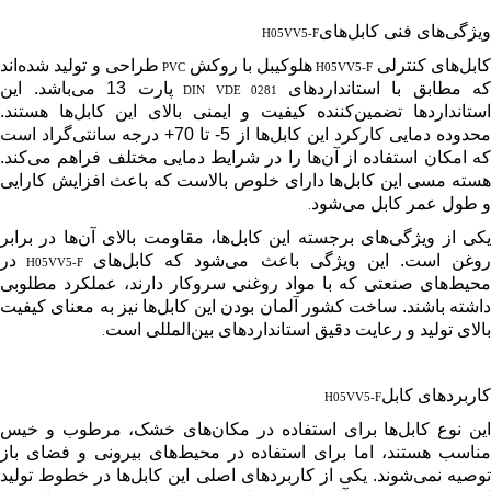
ویژگی‌های فنی کابل‌های
H05VV5-F
ابل‌های کنترلی
هلوکیبل با روکش
طراحی و تولید شده‌اند
PVC
H05VV5-F
که مطابق با استانداردهای
پارت 13 می‌باشد. این
DIN VDE 0281
استانداردها تضمین‌کننده کیفیت و ایمنی بالای این کابل‌ها هستند.
محدوده دمایی کارکرد این کابل‌ها از 5- تا 70+ درجه سانتی‌گراد است
که امکان استفاده از آن‌ها را در شرایط دمایی مختلف فراهم می‌کند.
هسته مسی این کابل‌ها دارای خلوص بالاست که باعث افزایش کارایی
و طول عمر کابل می‌شود
.
یکی از ویژگی‌های برجسته این کابل‌ها، مقاومت بالای آن‌ها در برابر
وغن است. این ویژگی باعث می‌شود که کابل‌های
در
H05VV5-F
محیط‌های صنعتی که با مواد روغنی سروکار دارند، عملکرد مطلوبی
داشته باشند. ساخت کشور آلمان بودن این کابل‌ها نیز به معنای کیفیت
بالای تولید و رعایت دقیق استانداردهای بین‌المللی است
.
کاربردهای کابل
H05VV5-F
این نوع کابل‌ها برای استفاده در مکان‌های خشک، مرطوب و خیس
مناسب هستند، اما برای استفاده در محیط‌های بیرونی و فضای باز
توصیه نمی‌شوند. یکی از کاربردهای اصلی این کابل‌ها در خطوط تولید