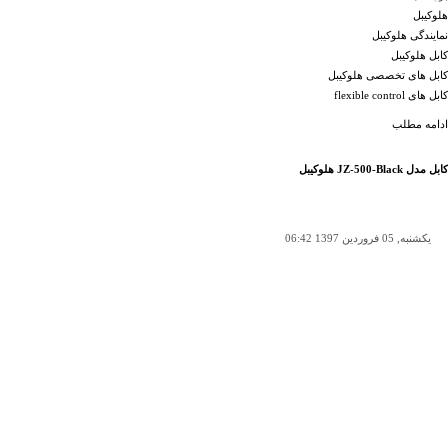
هلوکیبل
نمایندگی هلوکیبل
کابل هلوکیبل
کابل های تخصصی هلوکیبل
کابل های flexible control
ادامه مطلب
کابل مدل JZ-500-Black هلوکیبل
یکشنبه, 05 فروردين 1397 06:42