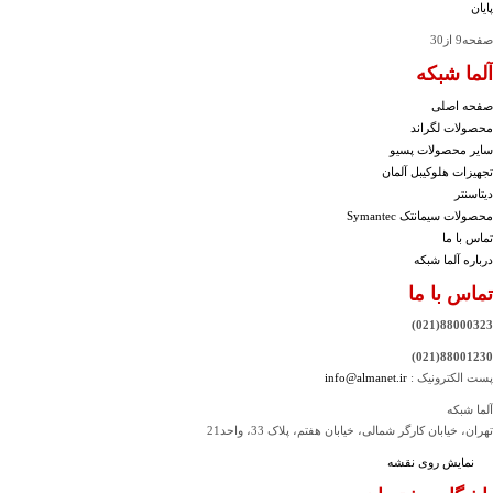
پایان
صفحه9 از30
آلما شبکه
صفحه اصلی
محصولات لگراند
سایر محصولات پسیو
تجهیزات هلوکیبل آلمان
دیتاسنتر
محصولات سیمانتک Symantec
تماس با ما
درباره آلما شبکه
تماس با ما
88000323(021)
88001230(021)
پست الکترونیک :
info@almanet.ir
آلما شبکه
تهران، خیابان کارگر شمالی، خیابان هفتم، پلاک 33، واحد21
نمایش روی نقشه