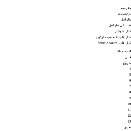
مقایسه
برچسب‌ها
هلوکیبل
نمایندگی هلوکیبل
کابل هلوکیبل
کابل های تخصصی هلوکیبل
کابل های flexible control
ادامه مطلب
قبلی
شروع
4
5
6
7
8
9
10
11
12
13
بعدی