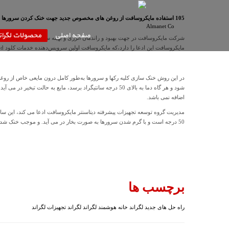
105 استفاده مایکروسافت از روغن های مخصوص جدید جهت خنک کردن سرورها
صفحه اصلی
محصولات لگران
شرکت مایکروسافت در جهت بهبود و راندمان انرژی و بهینه سازی سرورهای مایکرو
مایکروسافت این ادعا را دارد،که مایکروسافت اولین سرویس‌دهنده خدمات کلود Cloud می باشد که از این نوع سیستم خنک‌سازی مایع چند مرحله ‌ای در محیط‌های دیتاسنتر خود استفاده می‌کنند.
در این روش خنک سازی کلیه رکها و سرورها به‌طور کامل درون مایعی خاص از روغن 
شود و هر گاه دما به بالای 50 درجه سانتیگراد برسد، مایع 
اضافه نمی باشد.
50 درجه است و با گرم شدن سرورها به صورت بخار در می آید. و موجب خنک شدن قطعات سرور دیتاسنترها می شود. این طرح به صورت آزمایشی در قسمتی از مایکروسافت شروع شده است، و در حال گسترش در سایر دیتاسنترهای دیگر مایکروسافت می باشد.
برچسب ها
راه حل های جدید لگراند
خانه هوشمند لگراند
لگراند
تجهیزات لگراند