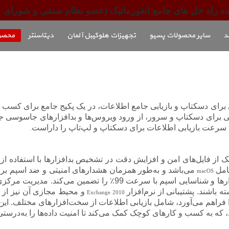
 راه حل های جامع انفورماتیک (عضو نظام صنفی و شورای عالی انفور
د
سایر محصولات پسیو
تجهیزات هلوکیبل آلمان
دیتاسنتر
محصولات
نیتی برای دسکتاپ و بازیابی جامع اطلاعات، در یک پکیج جامع برای ک
اظتی برای دسکتاپ و سرور، از ورود ویروس‌ها و بدافزارهای جاسوسی جلو
قاء سرعت بازیابی اطلاعات برای دسکتاپ و لپ‌تاپ را داراست
.
از فایل‌های امن و افزایش دقت در تشخیص بدافزارها با استفاده از 
امل
می‌باشد و به‌طور همزمان هشدارهای امنیتی و ضد اسپم بر
macOS
در برابر بدافزارها و شناسایی اسپم با سرعت 99٪ را
 باشند. پشتیبانی از نرم‌افزار
و محیط مجازی آن نیز از 
Exchange 2010
راهم می‌آورد، شامل بازیابی اطلاعات از سخت‌افزارهای مختلف. این پ
ه به کسب و کارهای کوچک کمک می‌کند تا امنیت داده‌ها را به‌درستی حف