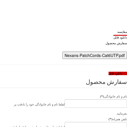
مقایسه
دانلود فایل
سفارش محصول
Nexans-PatchCords-Cat6UTP.pdf
دانلود فایل
سفارش محصول
نام و نام خانوادگی
(*)
لطفا نام و نام خانوادگی خود را بادقت پر
بفرمایید.
تلفن همراه
(*)