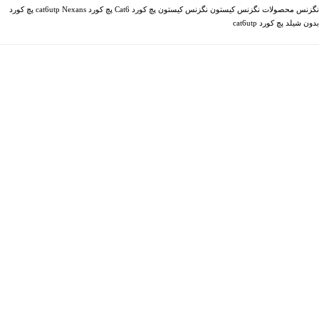
نگزنس
محصولات نگزنس
کیستون نگزنس
کیستون
پچ کورد Cat6
پچ کورد cat6utp
Nexans
پچ کورد
بدون شیلد
پچ کورد cat6utp