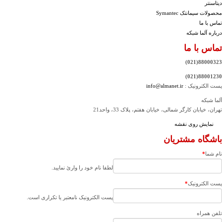
دیتاسنتر
محصولات سیمانتک Symantec
تماس با ما
درباره آلما شبکه
تماس با ما
88000323(021)
88001230(021)
پست الکترونیک :
info@almanet.ir
آلما شبکه
تهران، خیابان کارگر شمالی، خیابان هفتم، پلاک 33، واحد21
نمایش روی نقشه
باشگاه مشتریان
نام شما
*
لطفا نام خود را وارئ نمایید.
پست الکترونیک
*
پست الکترونیک نامعتبر یا تکراری است.
تلفن همراه